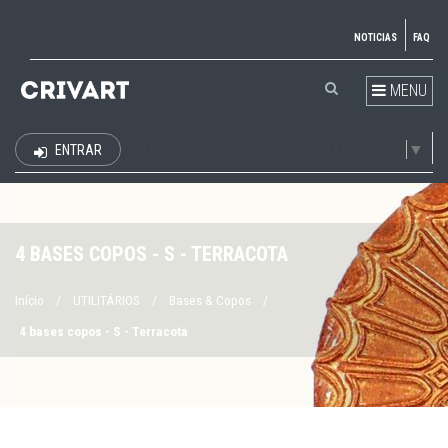
NOTICIAS
FAQ
MENU
Select Language
▼
ENTRAR
EUR
4 BASES COPOS - S - TERRACOTA
Início
/
UTILITÁRIOS
/
Bases & Copos
/
4 bases copos - S - Terracota