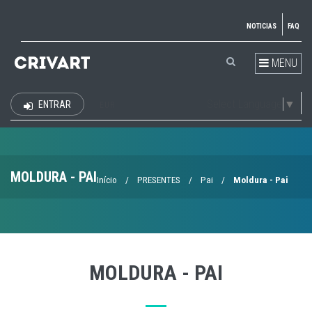
NOTICIAS
FAQ
MENU
Select Language
▼
ENTRAR
EUR
MOLDURA - PAI
Início
/
PRESENTES
/
Pai
/
Moldura - Pai
MOLDURA - PAI