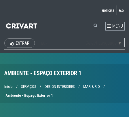
NOTICIAS
FAQ
MENU
Select Language
▼
ENTRAR
EUR
AMBIENTE - ESPAÇO EXTERIOR 1
Início
/
SERVIÇOS
/
DESIGN INTERIORES
/
MAR & RIO
/
Ambiente - Espaço Exterior 1