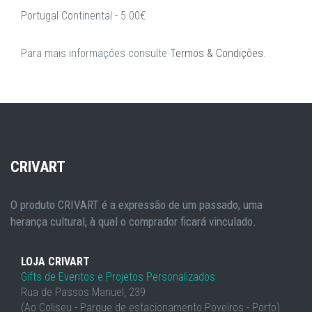
Portugal Continental - 5.00€
Para mais informações consulte
Termos & Condições
.
CRIVART
O produto CRIVART é a expressão de um passado, uma
herança cultural, à qual o comprador ficará vinculado.
LOJA CRIVART
Gifts de Eventos e Projetos Personalizados
Rua de Passos Manuel, 239
(Ao Coliseu - Parque de estacionamento Poveiros - Porto)