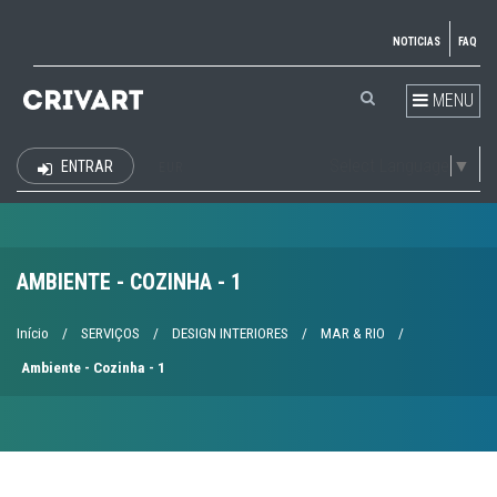
NOTICIAS
FAQ
MENU
Select Language
▼
ENTRAR
EUR
AMBIENTE - COZINHA - 1
Início
/
SERVIÇOS
/
DESIGN INTERIORES
/
MAR & RIO
/
Ambiente - Cozinha - 1