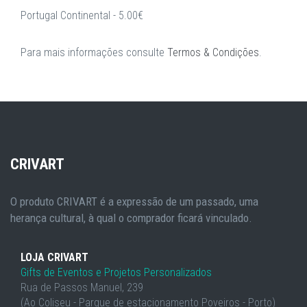
Portugal Continental - 5.00€
Para mais informações consulte
Termos & Condições
.
CRIVART
O produto CRIVART é a expressão de um passado, uma
herança cultural, à qual o comprador ficará vinculado.
LOJA CRIVART
Gifts de Eventos e Projetos Personalizados
Rua de Passos Manuel, 239
(Ao Coliseu - Parque de estacionamento Poveiros - Porto)