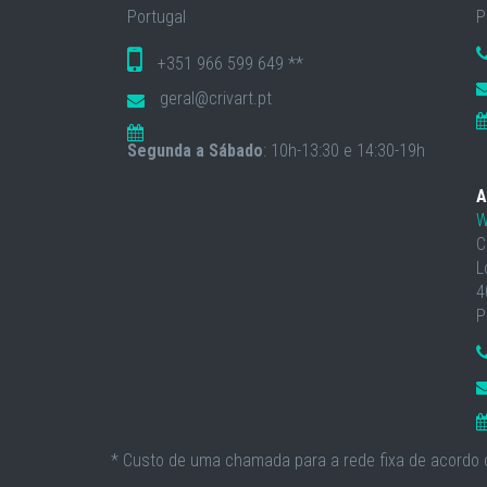
Portugal
P
+351 966 599 649 **
geral@crivart.pt
Segunda a Sábado
: 10h-13:30 e 14:30-19h
A
W
C
L
4
P
* Custo de uma chamada para a rede fixa de acordo c