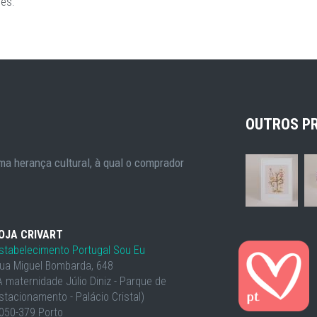
ões
.
OUTROS P
a herança cultural, à qual o comprador
OJA CRIVART
stabelecimento Portugal Sou Eu
ua Miguel Bombarda, 648
À maternidade Júlio Diniz - Parque de
stacionamento - Palácio Cristal)
050-379 Porto