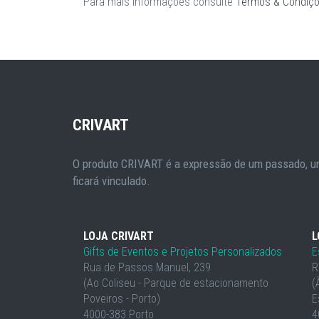
Para mais informações consulte
Termos & Condiç
CRIVART
O produto CRIVART é a expressão de um passado, um
ficará vinculado.
LOJA CRIVART
L
Gifts de Eventos e Projetos Personalizados
E
Rua de Passos Manuel, 239
R
(Ao Coliseu - Parque de estacionamento
(
Poveiros - Porto)
E
4000-383 Porto
4