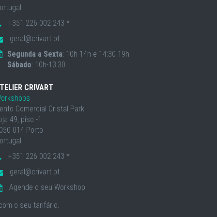
ortugal
+351 226 002 243 *
geral@crivart.pt
Segunda a Sexta
: 10h-14h e 14:30-19h
Sábado
: 10h-13:30
TELIER CRIVART
orkshops
ento Comercial Cristal Park
oja 49, piso -1
050-014 Porto
ortugal
+351 226 002 243 *
geral@crivart.pt
Agende o seu Workshop
om o seu tarifário.