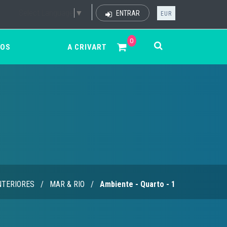
Select Language
▼
ENTRAR
EUR
0
ÇOS
A CRIVART
NTERIORES
/
MAR & RIO
/
Ambiente - Quarto - 1