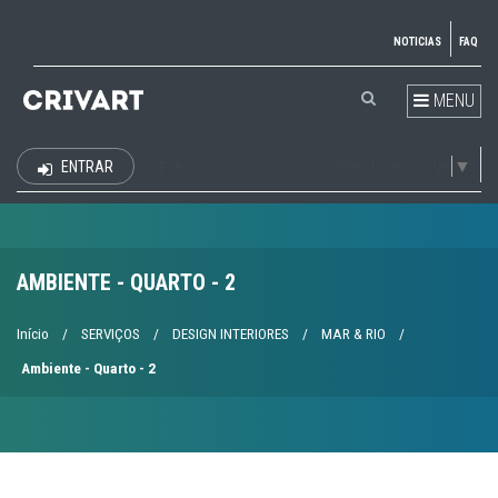
NOTICIAS
FAQ
MENU
Select Language
▼
ENTRAR
EUR
AMBIENTE - QUARTO - 2
Início
/
SERVIÇOS
/
DESIGN INTERIORES
/
MAR & RIO
/
Ambiente - Quarto - 2