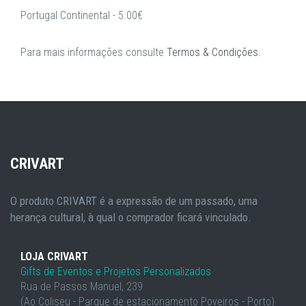
Portugal Continental - 5.00€
Para mais informações consulte
Termos & Condições
.
CRIVART
O produto CRIVART é a expressão de um passado, uma
herança cultural, à qual o comprador ficará vinculado.
LOJA CRIVART
Gifts de Eventos e Projetos Personalizados
Rua de Passos Manuel, 239
(Ao Coliseu - Parque de estacionamento Poveiros - Porto)