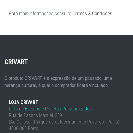
Para mais informações consulte
Termos & Condições
.
CRIVART
O produto CRIVART é a expressão de um passado, uma
herança cultural, à qual o comprador ficará vinculado.
LOJA CRIVART
Gifts de Eventos e Projetos Personalizados
Rua de Passos Manuel, 239
(Ao Coliseu - Parque de estacionamento Poveiros - Porto)
4000-383 Porto