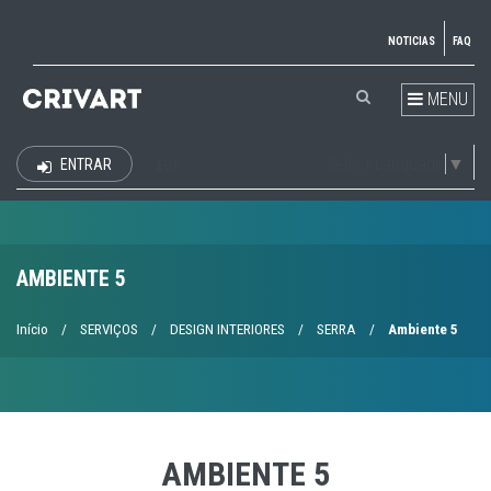
NOTICIAS
FAQ
MENU
Select Language
▼
ENTRAR
EUR
AMBIENTE 5
Início
/
SERVIÇOS
/
DESIGN INTERIORES
/
SERRA
/
Ambiente 5
AMBIENTE 5