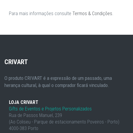
Para mais informações consulte
Termos & Condições
.
CRIVART
O produto CRIVART é a expressão de um passado, uma
herança cultural, à qual o comprador ficará vinculado.
LOJA CRIVART
Gifts de Eventos e Projetos Personalizados
Rua de Passos Manuel, 239
(Ao Coliseu - Parque de estacionamento Poveiros - Porto)
4000-383 Porto