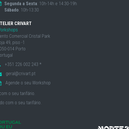
Segunda a Sexta
: 10h-14h e 14:30-19h
Sábado
: 10h-13:30
TELIER CRIVART
orkshops
ento Comercial Cristal Park
oja 49, piso -1
050-014 Porto
ortugal
+351 226 002 243 *
geral@crivart.pt
Agende o seu Workshop
om o seu tarifário.
o com o seu tarifário.