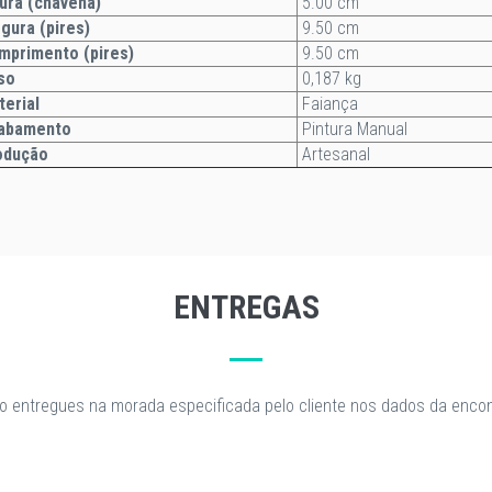
ura (chávena)
5.00 cm
rgura
(pires)
9.50 cm
primento (pires)
9.50 cm
so
0,187 kg
terial
Faiança
abamento
Pintura Manual
odução
Artesanal
ENTREGAS
o entregues na morada especificada pelo cliente nos dados da enc