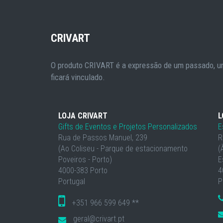
CRIVART
O produto CRIVART é a expressão de um passado, um
ficará vinculado.
LOJA CRIVART
L
Gifts de Eventos e Projetos Personalizados
E
Rua de Passos Manuel, 239
R
(Ao Coliseu - Parque de estacionamento
(
Poveiros - Porto)
E
4000-383 Porto
4
Portugal
P
+351 966 599 649 **
geral@crivart.pt