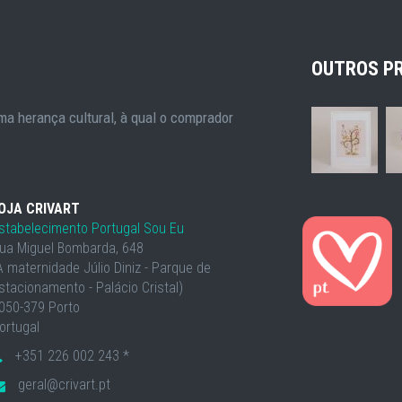
OUTROS P
a herança cultural, à qual o comprador
OJA CRIVART
stabelecimento Portugal Sou Eu
ua Miguel Bombarda, 648
À maternidade Júlio Diniz - Parque de
stacionamento - Palácio Cristal)
050-379 Porto
ortugal
+351 226 002 243 *
geral@crivart.pt