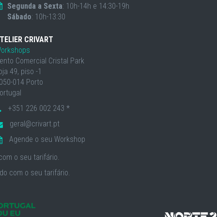
Segunda a Sexta
: 10h-14h e 14:30-19h
Sábado
: 10h-13:30
TELIER CRIVART
orkshops
ento Comercial Cristal Park
oja 49, piso -1
050-014 Porto
ortugal
+351 226 002 243 *
geral@crivart.pt
Agende o seu Workshop
om o seu tarifário.
o com o seu tarifário.