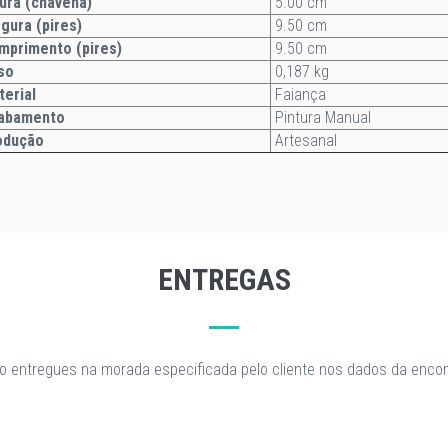
ura (chávena)
5.00 cm
rgura
(pires)
9.50 cm
primento (pires)
9.50 cm
so
0,187 kg
terial
Faiança
abamento
Pintura Manual
odução
Artesanal
ENTREGAS
o entregues na morada especificada pelo cliente nos dados da enc