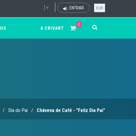
Select Language
▼
ENTRAR
EUR
0
ÇOS
A CRIVART
/
Dia do Pai
/
Chávena de Café - "Feliz Dia Pai"