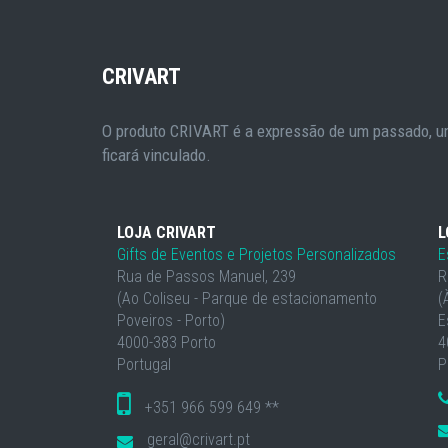
CRIVART
O produto CRIVART é a expressão de um passado, um
ficará vinculado.
LOJA CRIVART
L
Gifts de Eventos e Projetos Personalizados
E
Rua de Passos Manuel, 239
R
(Ao Coliseu - Parque de estacionamento
(
Poveiros - Porto)
E
4000-383 Porto
4
Portugal
P
+351 966 599 649 **
geral@crivart.pt