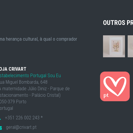
OUTROS P
a herança cultural, à qual o comprador
OJA CRIVART
stabelecimento Portugal Sou Eu
ua Miguel Bombarda, 648
À maternidade Júlio Diniz - Parque de
stacionamento - Palácio Cristal)
050-379 Porto
ortugal
+351 226 002 243 *
geral@crivart.pt