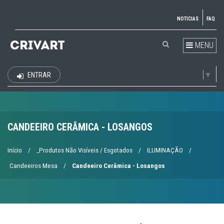
NOTICIAS
FAQ
MENU
Select Language
▼
ENTRAR
EUR
CANDEEIRO CERÂMICA - LOSANGOS
Início
/
_Produtos Não Visíveis / Esgotados
/
ILUMINAÇÃO
/
Candeeiros Mesa
/
Candeeiro Cerâmica - Losangos