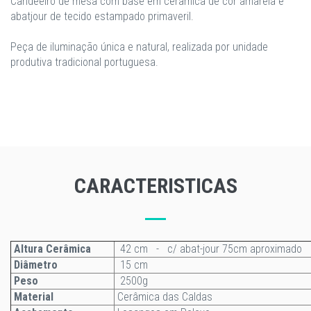
Candeeiro de mesa com base em cerâmica de cor amarela e
abatjour de tecido estampado primaveril.
Peça de iluminação única e natural, realizada por unidade
produtiva tradicional portuguesa.
CARACTERISTICAS
Altura Cerâmica
42 cm - c/ abat-jour 75cm aproximado
Diâmetro
15 cm
Peso
2500g
Material
Cerâmica das Caldas