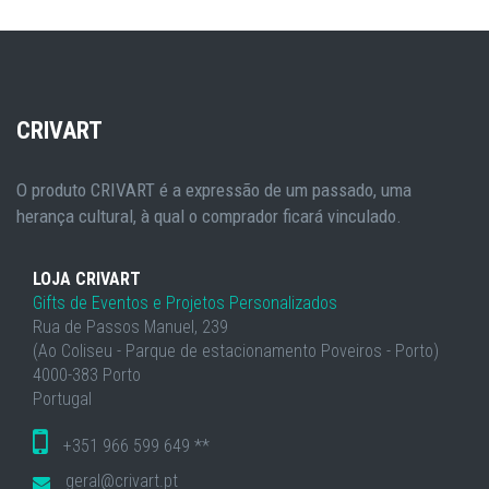
CRIVART
O produto CRIVART é a expressão de um passado, uma
herança cultural, à qual o comprador ficará vinculado.
LOJA CRIVART
Gifts de Eventos e Projetos Personalizados
Rua de Passos Manuel, 239
(Ao Coliseu - Parque de estacionamento Poveiros - Porto)
4000-383 Porto
Portugal
+351 966 599 649 **
geral@crivart.pt