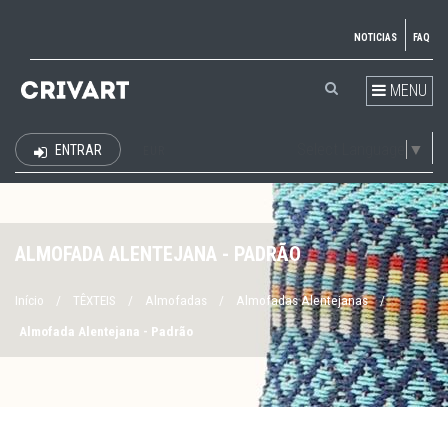
NOTICIAS
FAQ
MENU
Select Language
▼
ENTRAR
EUR
ALMOFADA ALENTEJANA - PADRÃO
Início
/
TÊXTEIS
/
Almofadas
/
Almofadas Alentejanas
/
Almofada Alentejana - Padrão