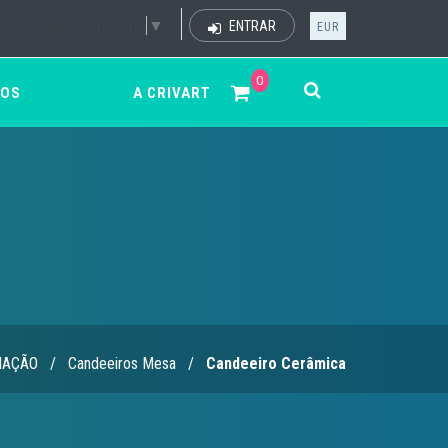
Select Language
▼
ENTRAR
EUR
0
ÇOS
A CRIVART
NAÇÃO
/
Candeeiros Mesa
/
Candeeiro Cerâmica