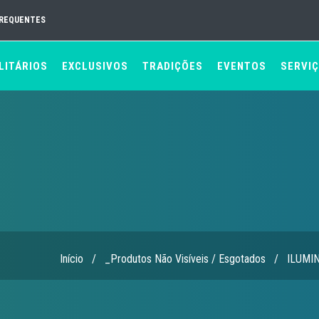
FREQUENTES
LITÁRIOS
EXCLUSIVOS
TRADIÇÕES
EVENTOS
SERVI
Início
/
_Produtos Não Visíveis / Esgotados
/
ILUMI