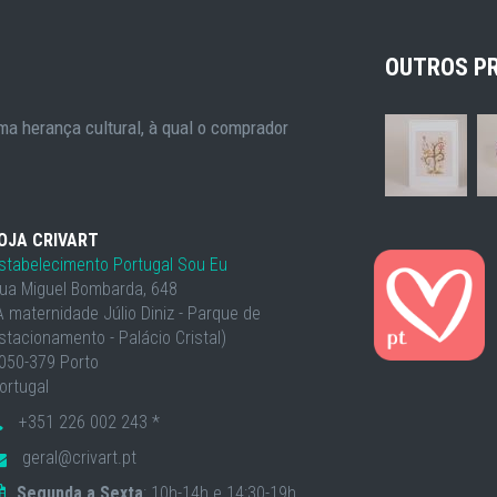
OUTROS P
a herança cultural, à qual o comprador
OJA CRIVART
stabelecimento Portugal Sou Eu
ua Miguel Bombarda, 648
À maternidade Júlio Diniz - Parque de
stacionamento - Palácio Cristal)
050-379 Porto
ortugal
+351 226 002 243 *
geral@crivart.pt
Segunda a Sexta
: 10h-14h e 14:30-19h