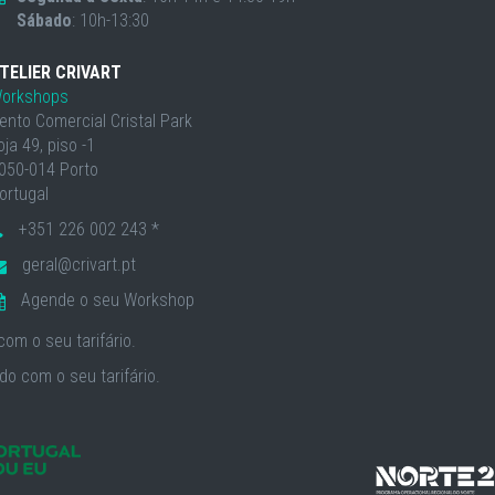
Sábado
: 10h-13:30
TELIER CRIVART
orkshops
ento Comercial Cristal Park
oja 49, piso -1
050-014 Porto
ortugal
+351 226 002 243 *
geral@crivart.pt
Agende o seu Workshop
om o seu tarifário.
o com o seu tarifário.