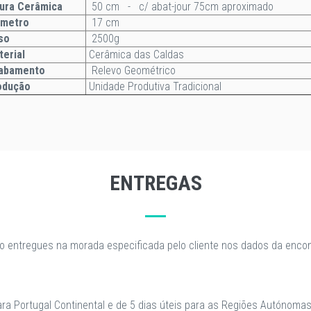
ura Cerâmica
50 cm - c/ abat-jour 75cm aproximado
âmetro
17 cm
so
2500g
terial
Cerâmica das Caldas
abamento
Relevo Geométrico
odução
Unidade Produtiva Tradicional
ENTREGAS
o entregues na morada especificada pelo cliente nos dados da enc
para Portugal Continental e de 5 dias úteis para as Regiões Autónomas