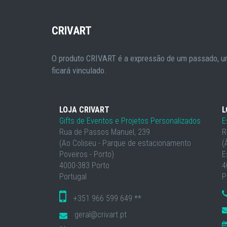
CRIVART
O produto CRIVART é a expressão de um passado, um
ficará vinculado.
LOJA CRIVART
L
Gifts de Eventos e Projetos Personalizados
E
Rua de Passos Manuel, 239
R
(Ao Coliseu - Parque de estacionamento
(
Poveiros - Porto)
E
4000-383 Porto
4
Portugal
P
+351 966 599 649 **
geral@crivart.pt