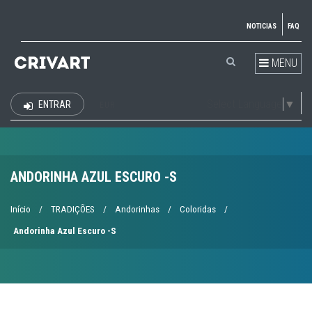
NOTICIAS
FAQ
MENU
Select Language
▼
ENTRAR
EUR
ANDORINHA AZUL ESCURO -S
Início
/
TRADIÇÕES
/
Andorinhas
/
Coloridas
/
Andorinha Azul Escuro -S