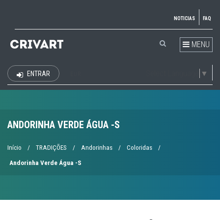
NOTICIAS
FAQ
MENU
Select Language
▼
ENTRAR
EUR
ANDORINHA VERDE ÁGUA -S
Início
/
TRADIÇÕES
/
Andorinhas
/
Coloridas
/
Andorinha Verde Água -S