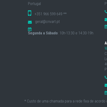
Portugal
P
+351 966 599 649 **
geral@crivart.pt
Segunda a Sábado
: 10h-13:30 e 14:30-19h
A
W
C
L
4
P
* Custo de uma chamada para a rede fixa de acordo c