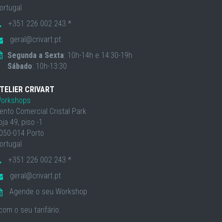
ortugal
+351 226 002 243 *
geral@crivart.pt
Segunda a Sexta
: 10h-14h e 14:30-19h
Sábado
: 10h-13:30
TELIER CRIVART
orkshops
ento Comercial Cristal Park
oja 49, piso -1
050-014 Porto
ortugal
+351 226 002 243 *
geral@crivart.pt
Agende o seu Workshop
om o seu tarifário.