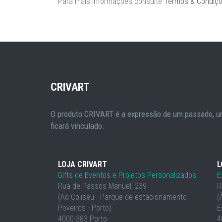
Para mais informações consulte
Termos & Condiç
CRIVART
O produto CRIVART é a expressão de um passado, um
ficará vinculado.
LOJA CRIVART
L
Gifts de Eventos e Projetos Personalizados
E
Rua de Passos Manuel, 239
R
(Ao Coliseu - Parque de estacionamento
(
Poveiros - Porto)
E
4000-383 Porto
4