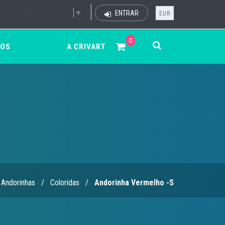
Select Language
▼
ENTRAR
EUR
0
ÇOS
A CRIVART
Andorinhas
/
Coloridas
/
Andorinha Vermelho -S