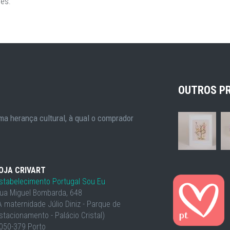
ões
.
OUTROS P
a herança cultural, à qual o comprador
OJA CRIVART
stabelecimento Portugal Sou Eu
ua Miguel Bombarda, 648
À maternidade Júlio Diniz - Parque de
stacionamento - Palácio Cristal)
050-379 Porto