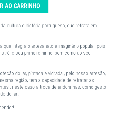
AR AO CARRINHO
da cultura e história portuguesa, que retrata em
 que integra o artesanato e imaginário popular, pois
nstrói o seu primeiro ninho, bem como ao seu
teção do lar, pintada e vidrada , pelo nosso artesão,
mesma região, tem a capacidade de retratar as
ntes , neste caso a troca de andorinhas, como gesto
de do lar!
eender!