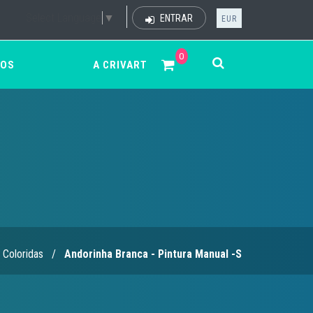
Select Language
▼
ENTRAR
EUR
0
ÇOS
A CRIVART
Coloridas
/
Andorinha Branca - Pintura Manual -S