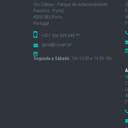
(Ao Coliseu - Parque de estacionamento
(
Poveiros - Porto)
E
4000-383 Porto
4
Portugal
P
+351 966 599 649 **
geral@crivart.pt
Segunda a Sábado
: 10h-13:30 e 14:30-19h
A
W
C
L
4
P