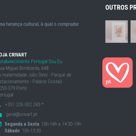
OUTROS P
a herança cultural, à qual o comprador
OJA CRIVART
stabelecimento Portugal Sou Eu
ua Miguel Bombarda, 648
À maternidade Júlio Diniz - Parque de
stacionamento - Palácio Cristal)
050-379 Porto
ortugal
+351 226 002 243 *
geral@crivart.pt
Segunda a Sexta
: 10h-14h e 14:30-19h
Sábado
: 10h-13:30