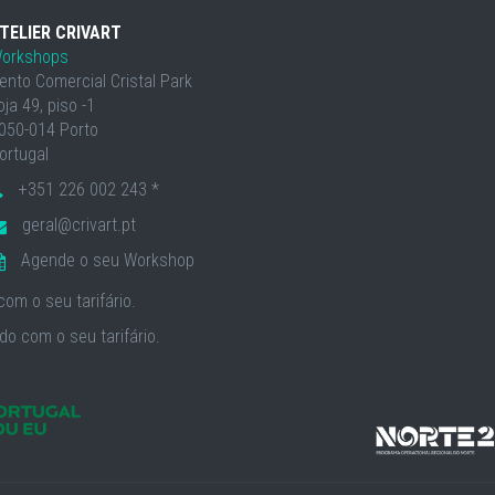
TELIER CRIVART
orkshops
ento Comercial Cristal Park
oja 49, piso -1
050-014 Porto
ortugal
+351 226 002 243 *
geral@crivart.pt
Agende o seu Workshop
om o seu tarifário.
o com o seu tarifário.