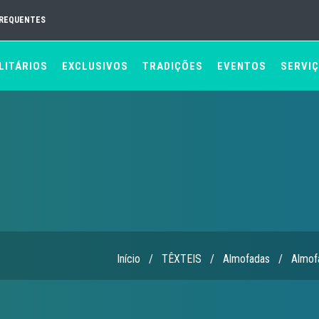
FREQUENTES
LITÁRIOS
EXCLUSIVOS
TRADIÇÕES
EVENTOS
SERVI
Início
/
TÊXTEIS
/
Almofadas
/
Almof