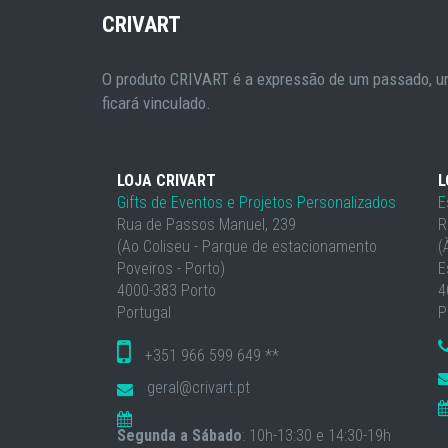
CRIVART
O produto CRIVART é a expressão de um passado, um
ficará vinculado.
LOJA CRIVART
L
Gifts de Eventos e Projetos Personalizados
E
Rua de Passos Manuel, 239
R
(Ao Coliseu - Parque de estacionamento
(
Poveiros - Porto)
E
4000-383 Porto
4
Portugal
P
+351 966 599 649 **
geral@crivart.pt
Segunda a Sábado
: 10h-13:30 e 14:30-19h