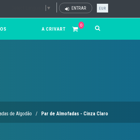
Select Language
▼
ENTRAR
EUR
0
ÇOS
A CRIVART
adas de Algodão
/
Par de Almofadas - Cinza Claro