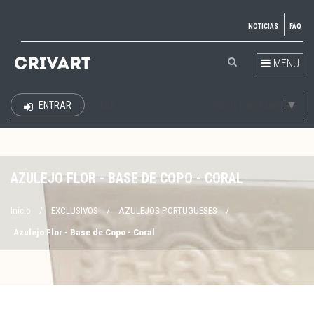
NOTICIAS
FAQ
MENU
Select Language
▼
ENTRAR
EUR
AZULEJO FLOR - BASE DE COPO - CORAL
Início
/
EXCLUSIVOS
/
AZULEJOS PORTUGUESES
/
Azulejo Flor - Base de Copo - Coral