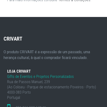
CRIVART
O produto CRIVART é a expressão de um passado, uma
herança cultural, à qual o comprador ficará vinculado.
LOJA CRIVART
Gifts de Eventos e Projetos Personalizados
Rua de Passos Manuel, 239
(Ao Coliseu - Parque de estacionamento Poveiros - Porto)
4000-383 Porto
Portugal