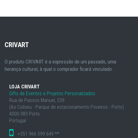
CRIVART
O produto CRIVART é a expressão de um passado, uma
herança cultural, à qual o comprador ficará vinculado.
LOJA CRIVART
Gifts de Eventos e Projetos Personalizados
Rua de Passos Manuel, 239
(Ao Coliseu - Parque de estacionamento Poveiros - Porto)
4000-383 Porto
Portugal
+351 966 599 649 **