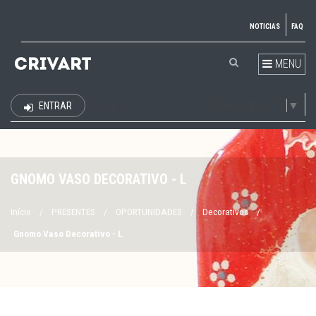
NOTICIAS
FAQ
MENU
Select Language
▼
ENTRAR
EUR
GNOMO VASO DECORATIVO - L
Início
/
PRESENTES
/
OPORTUNIDADES
/
Decorativos
/
Gnomo Vaso Decorativo - L