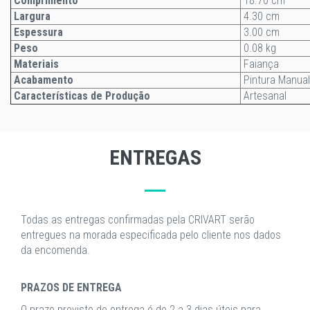
Comprimento
18.70 cm
Largura
4.30 cm
Espessura
3.00 cm
Peso
0.08 kg
Materiais
Faiança
Acabamento
Pintura Manual
Características de Produção
Artesanal
ENTREGAS
Todas as entregas confirmadas pela CRIVART serão
entregues na morada especificada pelo cliente nos dados
da encomenda.
PRAZOS DE ENTREGA
O prazo previsto de entrega é de 2 a 3 dias úteis para