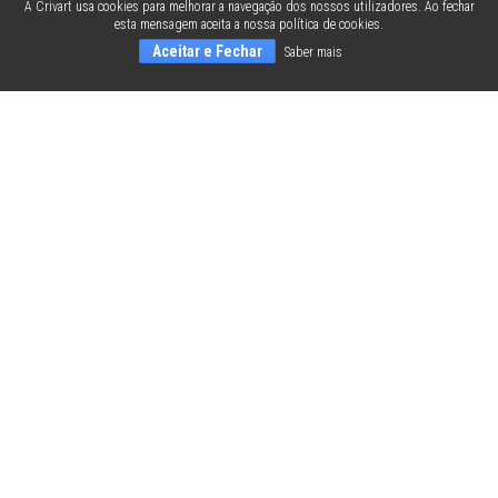
A Crivart usa cookies para melhorar a navegação dos nossos utilizadores. Ao fechar
esta mensagem aceita a nossa política de cookies.
Aceitar e Fechar
Saber mais