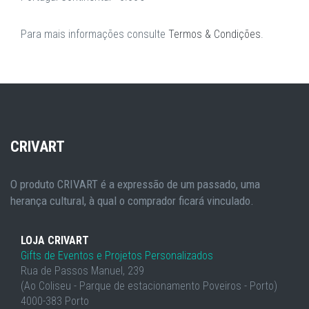
Para mais informações consulte
Termos & Condições
.
CRIVART
O produto CRIVART é a expressão de um passado, uma
herança cultural, à qual o comprador ficará vinculado.
LOJA CRIVART
Gifts de Eventos e Projetos Personalizados
Rua de Passos Manuel, 239
(Ao Coliseu - Parque de estacionamento Poveiros - Porto)
4000-383 Porto