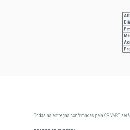
Alt
Di
Pe
Ma
Ac
Pr
Todas as entregas confirmadas pela CRIVART serã