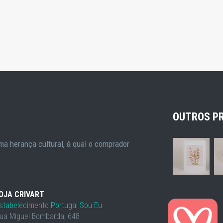
OUTROS P
a herança cultural, à qual o comprador
OJA CRIVART
stabelecimento Portugal Sou Eu
ua Miguel Bombarda, 648