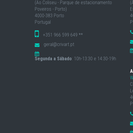
(Ao Coliseu - Parque de estacionamento
(
Poveiros - Porto)
E
4000-383 Porto
4
Portugal
P
+351 966 599 649 **
geral@crivart.pt
Segunda a Sábado
: 10h-13:30 e 14:30-19h
A
W
C
L
4
P