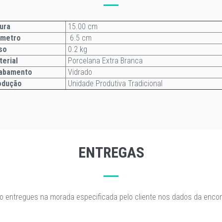
ura
15.00 cm
âmetro
6.5 cm
so
0.2 kg
terial
Porcelana Extra Branca
abamento
Vidrado
odução
Unidade Produtiva Tradicional
ENTREGAS
o entregues na morada especificada pelo cliente nos dados da enc