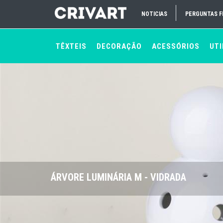
NOTICIAS
PERGUNTAS 
TÊXTEIS
DECORAÇÃO
ACESSÓRIOS
UTI
ÁRVORE LUMINÁRIA M - VIDRADA