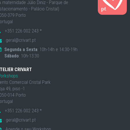
À maternidade Júlio Diniz - Parque de
stacionamento - Palácio Cristal)
050-379 Porto
ortugal
+351 226 002 243 *
geral@crivart.pt
Segunda a Sexta
: 10h-14h e 14:30-19h
Sábado
: 10h-13:30
TELIER CRIVART
orkshops
ento Comercial Cristal Park
oja 49, piso -1
050-014 Porto
ortugal
+351 226 002 243 *
geral@crivart.pt
Agende o seu Workshop