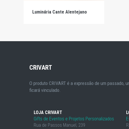
Luminária Cante Alentejano
CRIVART
O produto CRIVART é a expressão de um passado, um
ficará vinculado.
LOJA CRIVART
L
Gifts de Eventos e Projetos Personalizados
E
Rua de Passos Manuel, 239
R