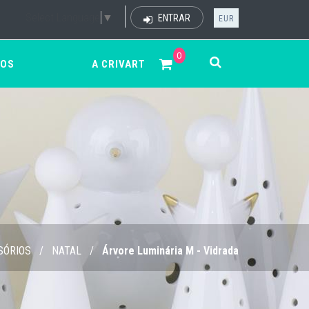
Select Language
▼
ENTRAR
EUR
0
ÇOS
A CRIVART
SÓRIOS
/
NATAL
/
Árvore Luminária M - Vidrada