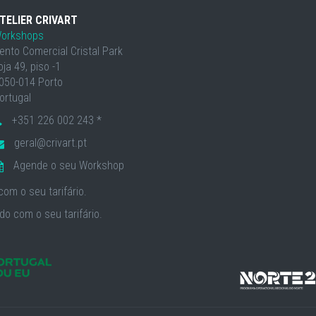
TELIER CRIVART
orkshops
ento Comercial Cristal Park
oja 49, piso -1
050-014 Porto
ortugal
+351 226 002 243 *
geral@crivart.pt
Agende o seu Workshop
om o seu tarifário.
o com o seu tarifário.