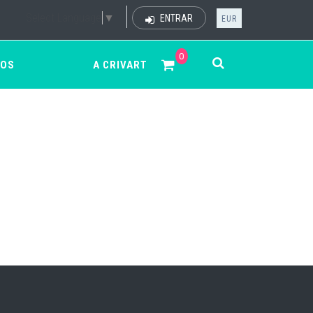
Select Language
▼
ENTRAR
EUR
0
ÇOS
A CRIVART