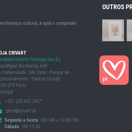
OUTROS P
a herança cultural, à qual o comprador
OJA CRIVART
stabelecimento Portugal Sou Eu
ua Miguel Bombarda, 648
À maternidade Júlio Diniz - Parque de
stacionamento - Palácio Cristal)
050-379 Porto
ortugal
+351 226 002 243 *
geral@crivart.pt
Segunda a Sexta
: 10h-14h e 14:30-19h
Sábado
: 10h-13:30