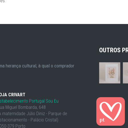
ões
.
OUTROS P
a herança cultural, à qual o comprador
OJA CRIVART
stabelecimento Portugal Sou Eu
ua Miguel Bombarda, 648
À maternidade Júlio Diniz - Parque de
stacionamento - Palácio Cristal)
050-379 Porto