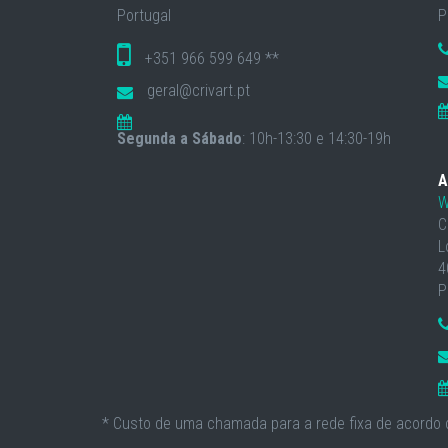
Portugal
P
+351 966 599 649 **
geral@crivart.pt
Segunda a Sábado
: 10h-13:30 e 14:30-19h
A
W
C
L
4
P
* Custo de uma chamada para a rede fixa de acordo c