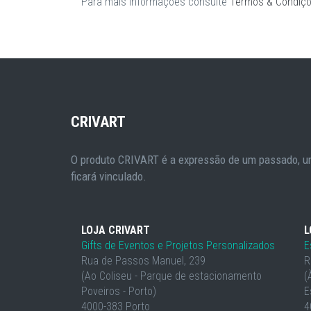
Para mais informações consulte
Termos & Condiç
CRIVART
O produto CRIVART é a expressão de um passado, um
ficará vinculado.
LOJA CRIVART
L
Gifts de Eventos e Projetos Personalizados
E
Rua de Passos Manuel, 239
R
(Ao Coliseu - Parque de estacionamento
(
Poveiros - Porto)
E
4000-383 Porto
4