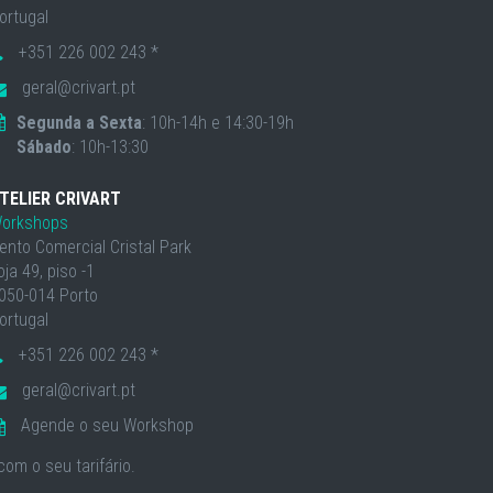
ortugal
+351 226 002 243 *
geral@crivart.pt
Segunda a Sexta
: 10h-14h e 14:30-19h
Sábado
: 10h-13:30
TELIER CRIVART
orkshops
ento Comercial Cristal Park
oja 49, piso -1
050-014 Porto
ortugal
+351 226 002 243 *
geral@crivart.pt
Agende o seu Workshop
om o seu tarifário.