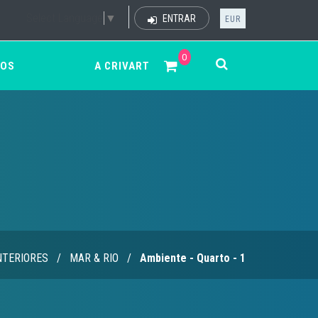
Select Language
▼
ENTRAR
EUR
0
ÇOS
A CRIVART
NTERIORES
/
MAR & RIO
/
Ambiente - Quarto - 1