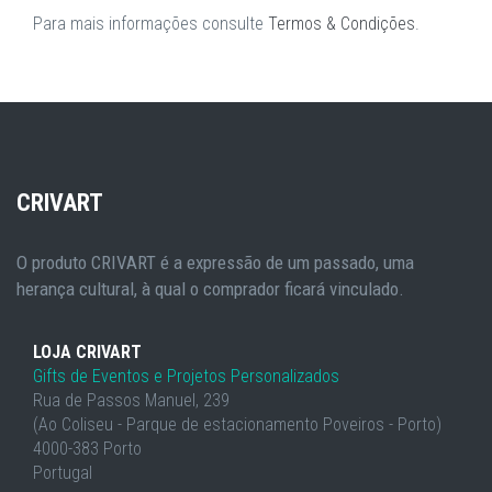
Para mais informações consulte
Termos & Condições
.
CRIVART
O produto CRIVART é a expressão de um passado, uma
herança cultural, à qual o comprador ficará vinculado.
LOJA CRIVART
Gifts de Eventos e Projetos Personalizados
Rua de Passos Manuel, 239
(Ao Coliseu - Parque de estacionamento Poveiros - Porto)
4000-383 Porto
Portugal