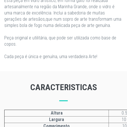
Esta peça em vidro artístico, em forma gato foi realizada
artesanalmente na região da Marinha Grande, onde o vidro é
uma marca de excelência. Inclui a sabedoria de muitas
gerações de artesãos,que num sopro de arte transformam uma
simples bola de fogo numa delicada peça de arte genuína.
Peça original e utilitária, que pode ser utilizada como base de
copos.
Cada peça é única e genuína, uma verdadeira Arte!
CARACTERISTICAS
Altura
0.
Largura
10
Comprimento
1