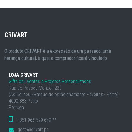
CRIVART
O produto CRIVART é a expressão de um passado, uma
herança cultural, à qual o comprador ficará vinculado.
LOJA CRIVART
Gifts de Eventos e Projetos Personalizados
Rua de Passos Manuel, 239
(Ao Coliseu - Parque de estacionamento Poveiros - Porto)
4000-383 Porto
Portugal
+351 966 599 649 **
geral@crivart.pt