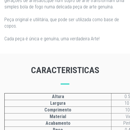
gerações de artesãos,que num sopro de arte transformam uma
simples bola de fogo numa delicada peça de arte genuína.
Peça original e utilitária, que pode ser utilizada como base de
copos.
Cada peça é única e genuína, uma verdadeira Arte!
CARACTERISTICAS
Altura
0.
Largura
10
Comprimento
1
Material
Vi
Acabamento
Pin
Peso
0.